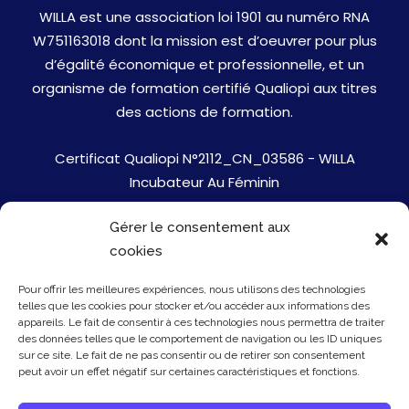
WILLA est une association loi 1901 au numéro RNA
W751163018 dont la mission est d’oeuvrer pour plus
d’égalité économique et professionnelle, et un
organisme de formation certifié Qualiopi aux titres
des actions de formation.
Certificat Qualiopi N°2112_CN_03586 - WILLA
Incubateur Au Féminin
Gérer le consentement aux
Jobs
cookies
Mentions Légales
Pour offrir les meilleures expériences, nous utilisons des technologies
telles que les cookies pour stocker et/ou accéder aux informations des
Politique de cookies
appareils. Le fait de consentir à ces technologies nous permettra de traiter
des données telles que le comportement de navigation ou les ID uniques
sur ce site. Le fait de ne pas consentir ou de retirer son consentement
Presse
peut avoir un effet négatif sur certaines caractéristiques et fonctions.
Newsletter