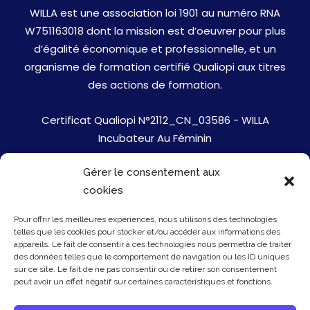
WILLA est une association loi 1901 au numéro RNA
W751163018 dont la mission est d’oeuvrer pour plus
d’égalité économique et professionnelle, et un
organisme de formation certifié Qualiopi aux titres
des actions de formation.
Certificat Qualiopi N°2112_CN_03586 - WILLA
Incubateur Au Féminin
Gérer le consentement aux
Jobs
cookies
Mentions Légales
Pour offrir les meilleures expériences, nous utilisons des technologies
telles que les cookies pour stocker et/ou accéder aux informations des
Politique de cookies
appareils. Le fait de consentir à ces technologies nous permettra de traiter
des données telles que le comportement de navigation ou les ID uniques
sur ce site. Le fait de ne pas consentir ou de retirer son consentement
Presse
peut avoir un effet négatif sur certaines caractéristiques et fonctions.
Newsletter