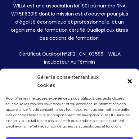
WILLA est une association loi 1901 au numéro RNA
W751163018 dont la mission est d’oeuvrer pour plus
d’égalité économique et professionnelle, et un
organisme de formation certifié Qualiopi aux titres
des actions de formation.
Certificat Qualiopi N°2112_CN_03586 - WILLA
Incubateur Au Féminin
Gérer le consentement aux
Jobs
cookies
Mentions Légales
Pour offrir les meilleures expériences, nous utilisons des technologies
telles que les cookies pour stocker et/ou accéder aux informations des
Politique de cookies
appareils. Le fait de consentir à ces technologies nous permettra de traiter
des données telles que le comportement de navigation ou les ID uniques
sur ce site. Le fait de ne pas consentir ou de retirer son consentement
Presse
peut avoir un effet négatif sur certaines caractéristiques et fonctions.
Newsletter