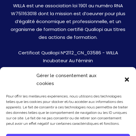
WILLA est une association loi 1901 au numéro RNA
W751163018 dont la mission est d’oeuvrer pour plus
d’égalité économique et professionnelle, et un
organisme de formation certifié Qualiopi aux titres
des actions de formation.
Certificat Qualiopi N°2112_CN_03586 - WILLA
Incubateur Au Féminin
Gérer le consentement aux
Jobs
cookies
Mentions Légales
Pour offrir les meilleures expériences, nous utilisons des technologies
telles que les cookies pour stocker et/ou accéder aux informations des
Politique de cookies
appareils. Le fait de consentir à ces technologies nous permettra de traiter
des données telles que le comportement de navigation ou les ID uniques
sur ce site. Le fait de ne pas consentir ou de retirer son consentement
Presse
peut avoir un effet négatif sur certaines caractéristiques et fonctions.
Newsletter