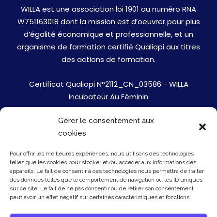
WILLA est une association loi 1901 au numéro RNA
W751163018 dont la mission est d’oeuvrer pour plus
d’égalité économique et professionnelle, et un
organisme de formation certifié Qualiopi aux titres
des actions de formation.
Certificat Qualiopi N°2112_CN_03586 - WILLA
Incubateur Au Féminin
Gérer le consentement aux
Jobs
cookies
Mentions Légales
Pour offrir les meilleures expériences, nous utilisons des technologies
telles que les cookies pour stocker et/ou accéder aux informations des
Politique de cookies
appareils. Le fait de consentir à ces technologies nous permettra de traiter
des données telles que le comportement de navigation ou les ID uniques
sur ce site. Le fait de ne pas consentir ou de retirer son consentement
Presse
peut avoir un effet négatif sur certaines caractéristiques et fonctions.
Newsletter