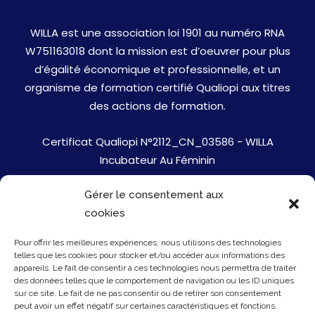
WILLA est une association loi 1901 au numéro RNA
W751163018 dont la mission est d’oeuvrer pour plus
d’égalité économique et professionnelle, et un
organisme de formation certifié Qualiopi aux titres
des actions de formation.
Certificat Qualiopi N°2112_CN_03586 - WILLA
Incubateur Au Féminin
Gérer le consentement aux
Jobs
cookies
Mentions Légales
Pour offrir les meilleures expériences, nous utilisons des technologies
telles que les cookies pour stocker et/ou accéder aux informations des
Politique de cookies
appareils. Le fait de consentir à ces technologies nous permettra de traiter
des données telles que le comportement de navigation ou les ID uniques
sur ce site. Le fait de ne pas consentir ou de retirer son consentement
Presse
peut avoir un effet négatif sur certaines caractéristiques et fonctions.