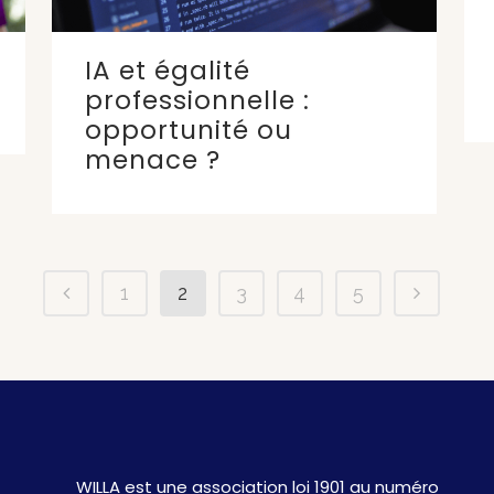
IA et égalité
professionnelle :
opportunité ou
menace ?
1
2
3
4
5
WILLA est une association loi 1901 au numéro