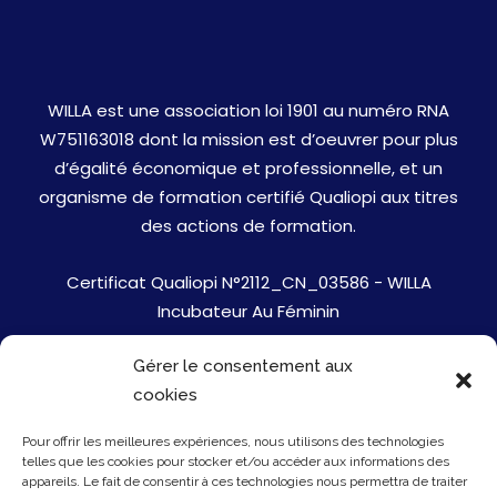
WILLA est une association loi 1901 au numéro RNA
W751163018 dont la mission est d’oeuvrer pour plus
d’égalité économique et professionnelle, et un
organisme de formation certifié Qualiopi aux titres
des actions de formation.
Certificat Qualiopi N°2112_CN_03586 - WILLA
Incubateur Au Féminin
Gérer le consentement aux
Jobs
cookies
Mentions Légales
Pour offrir les meilleures expériences, nous utilisons des technologies
telles que les cookies pour stocker et/ou accéder aux informations des
Politique de cookies
appareils. Le fait de consentir à ces technologies nous permettra de traiter