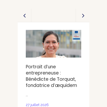
Portrait d’une
Portrait
entrepreneuse :
entrepr
Bénédicte de Torquat,
Berkouk
fondatrice d’æquidem
Sheers
...
...
27 juillet 2026
30 juin 20