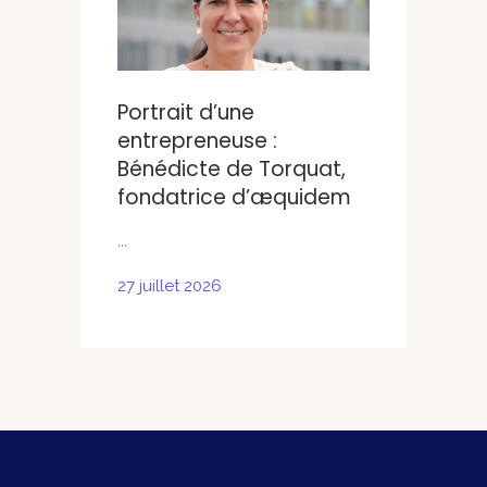
Portrait d’une
Portrait
entrepreneuse :
entrepr
Bénédicte de Torquat,
Berkouk
fondatrice d’æquidem
Sheers
...
...
27 juillet 2026
30 juin 20